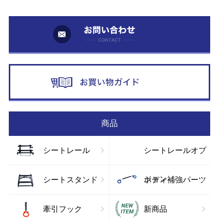
お
お
商品
シートレール
シートレールオプ
ション
シートスタンド
ボディ補強パーツ
牽引フック
新商品