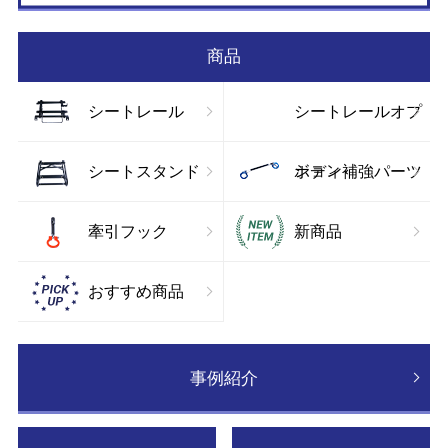
お
商品
シートレール
シートレールオプ
ション
シートスタンド
ボディ補強パーツ
牽引フック
新商品
おすすめ商品
事例紹介