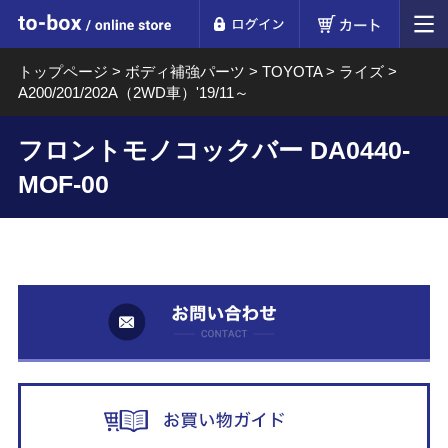
ログイン
カート
to-box online store
トップページ
>
ボディ補強パーツ
>
TOYOTA
>
ライズ
>
A200/201/202A（2WD車）'19/11～
フロントモノコックバー DA0440-
MOF-00
お