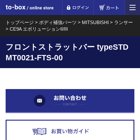
ログイン
カート
to-box online store
トップページ
>
ボディ補強パーツ
>
MITSUBISHI
>
ランサー
>
CE9A エボリューションII/III
フロントストラットバー typeSTD
MT0021-FTS-00
お