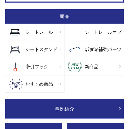
お
商品
シートレール
シートレールオプ
ション
シートスタンド
ボディ補強パーツ
牽引フック
新商品
おすすめ商品
事例紹介