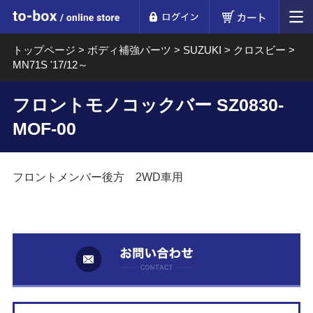
ログイン
カート
to-box online store
トップページ
>
ボディ補強パーツ
>
SUZUKI
>
クロスビー
>
MN71S '17/12～
フロントモノコックバー SZ0830-
MOF-00
フロントメンバー後方 2WD車用
お