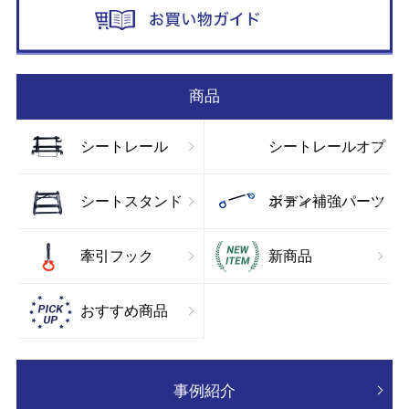
お
商品
シートレール
シートレールオプ
ション
シートスタンド
ボディ補強パーツ
牽引フック
新商品
おすすめ商品
事例紹介