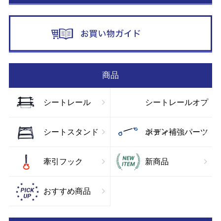
お
お
商品
シートレール
シートレールオプ
ション
シートスタンド
ボディ補強パーツ
牽引フック
新商品
おすすめ商品