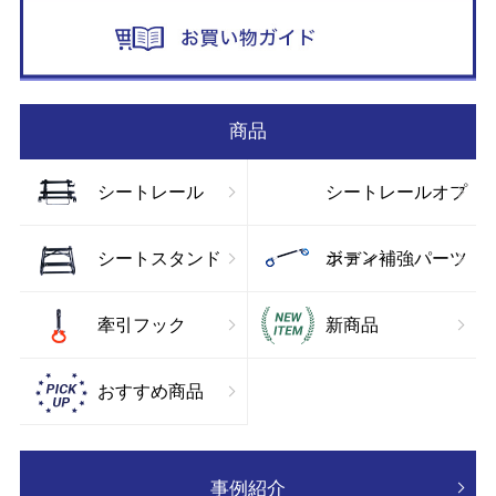
お
商品
シートレール
シートレールオプ
ション
シートスタンド
ボディ補強パーツ
牽引フック
新商品
おすすめ商品
事例紹介