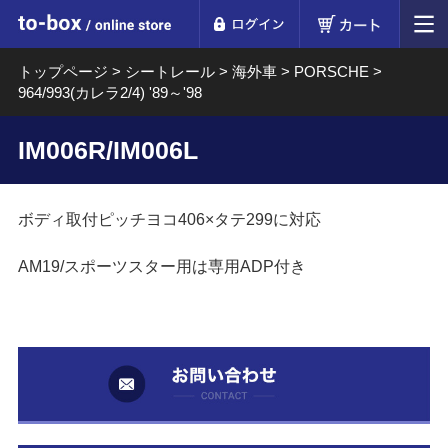
ログイン
カート
to-box online store
トップページ
>
シートレール
>
海外車
>
PORSCHE
>
964/993(カレラ2/4) '89～'98
IM006R/IM006L
ボディ取付ピッチヨコ406×タテ299に対応
AM19/スポーツスター用は専用ADP付き
お