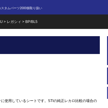
nline store
カスタムパーツ2000個取り扱い
RU
>
レガシィ
>
BP/BL5
に使用しているシートです。STIの純正レカロ比較の場合の