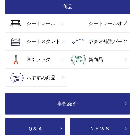
商品
シートレール
シートレールオプ
ション
シートスタンド
ボディ補強パーツ
牽引フック
新商品
おすすめ商品
事例紹介
Ｑ＆Ａ
ＮＥＷＳ