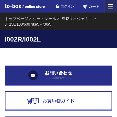
ログイン
カート
to-box online store
トップページ
>
シートレール
>
ISUZU
>
ジェミニ
>
JT150/190/600 '83/5～'90/9
I002R/I002L
お
お