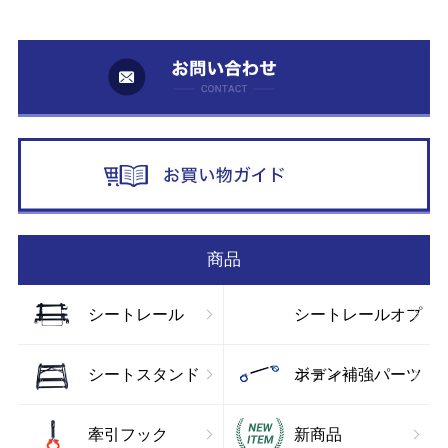
お
お
商品
シートレール
シートレールオプ
ション
シートスタンド
ボディ補強パーツ
牽引フック
新商品