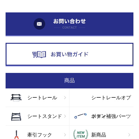
お
お
商品
シートレール
シートレールオプ
ション
シートスタンド
ボディ補強パーツ
牽引フック
新商品