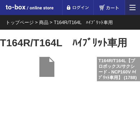
ログイン
カート
to-box online store
トップページ
>
商品
>
T164R/T164L ﾊｲﾌﾞﾘｯﾄ車用
T164R/T164L ﾊｲﾌﾞﾘｯﾄ車用
T164R/T164L【プ
ロボックス/サクシ
ード - NCP160V ﾊｲ
ﾌﾞﾘｯﾄ車用】 (1788)