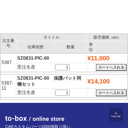
タイトル
販売価格
（税別）
注文番
単
号
在庫状態
数量
位
¥11,000
SZ0831-PIC-00
5387
受注生産
SZ0831-PIC-00 保護パット同
¥14,100
5387-
梱セット
11
受注生産
to-box online store
ペ
CARカスタムパーツ2000個取り扱い