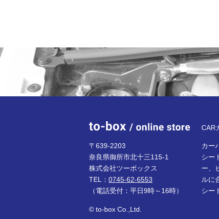
to-bo
CA
〒639-2203
カーパ
奈良県御所市北十三115-1
シー
株式会社ツーボックス
ー、
TEL：
0745-62-6553
ルに
（電話受付：平日9時～16時）
シー
© to-box Co.,Ltd.