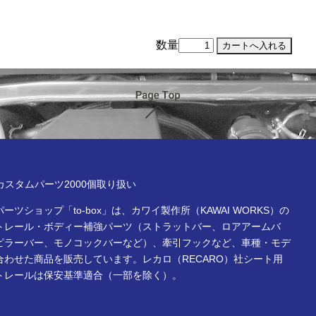
数量
ページTOP
x online store
Rカスタムパーツ2000個取り扱い
ーツショップ「to-box」は、カワイ製作所（KAWAI WORKS）の
トレール・ボディー補強パーツ（ストラットバー、ロアアームバ
ピラーバー、モノコックバーなど）、牽引フックなど、車種・モデ
合わせた商品を販売しています。レカロ（RECARO）社シート用
トレールは保安基準適合（一部を除く）。