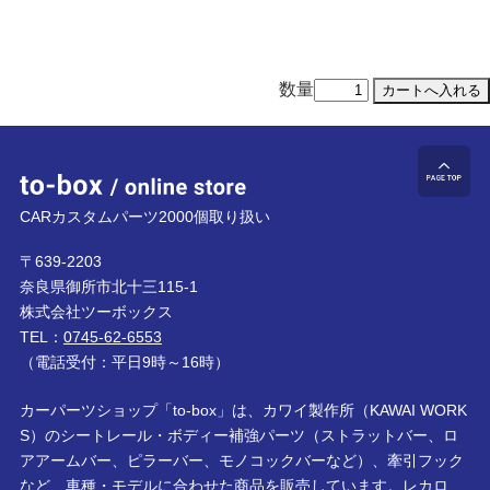
数量
to-box online store
ペ
CARカスタムパーツ2000個取り扱い
〒639-2203
奈良県御所市北十三115-1
株式会社ツーボックス
TEL：
0745-62-6553
（電話受付：平日9時～16時）
カーパーツショップ「to-box」は、カワイ製作所（KAWAI WORK
S）のシートレール・ボディー補強パーツ（ストラットバー、ロ
アアームバー、ピラーバー、モノコックバーなど）、牽引フック
など、車種・モデルに合わせた商品を販売しています。レカロ