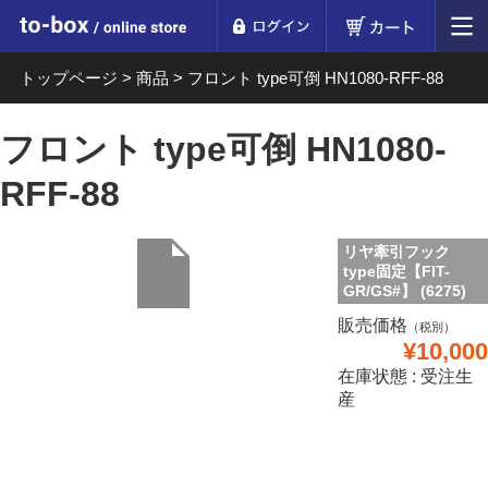
ログイン
カート
to-box online store
トップページ
>
商品
>
フロント type可倒 HN1080-RFF-88
フロント type可倒 HN1080-
RFF-88
リヤ牽引フック
type固定【FIT-
GR/GS#】 (6275)
販売価格
（税別）
¥10,000
在庫状態 : 受注生
産