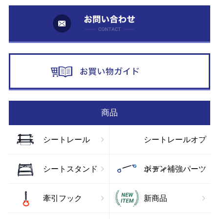
お
お
商品
シートレール
シートレールオプ
ション
シートスタンド
ボディ補強パーツ
牽引フック
新商品