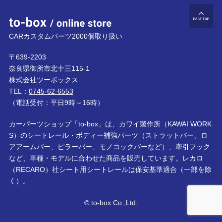
to-box online store
ペ
CARカスタムパーツ2000個取り扱い
〒639-2203
奈良県御所市北十三115-1
株式会社ツーボックス
TEL：
0745-62-6553
（電話受付：平日9時～16時）
カーパーツショップ「to-box」は、カワイ製作所（KAWAI WORK
S）のシートレール・ボディー補強パーツ（ストラットバー、ロ
アアームバー、ピラーバー、モノコックバーなど）、牽引フック
など、車種・モデルに合わせた商品を販売しています。レカロ
（RECARO）社シート用シートレールは保安基準適合（一部を除
く）。
© to-box Co.,Ltd.