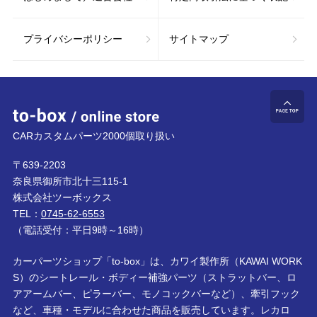
プライバシーポリシー
サイトマップ
to-box online store
ペ
CARカスタムパーツ2000個取り扱い
〒639-2203
奈良県御所市北十三115-1
株式会社ツーボックス
TEL：
0745-62-6553
（電話受付：平日9時～16時）
カーパーツショップ「to-box」は、カワイ製作所（KAWAI WORK
S）のシートレール・ボディー補強パーツ（ストラットバー、ロ
アアームバー、ピラーバー、モノコックバーなど）、牽引フック
など、車種・モデルに合わせた商品を販売しています。レカロ