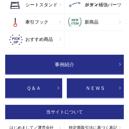
ション
シートスタンド
ボディ補強パーツ
牽引フック
新商品
おすすめ商品
事例紹介
Ｑ＆Ａ
ＮＥＷＳ
当サイトについて
はじめまして／運営会社
特定商取引法に基づく表記