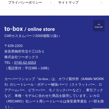
プライバシーポリシー
サイトマップ
to-box online store
ペ
CARカスタムパーツ2000個取り扱い
〒639-2203
奈良県御所市北十三115-1
株式会社ツーボックス
TEL：
0745-62-6553
（電話受付：平日9時～16時）
カーパーツショップ「to-box」は、カワイ製作所（KAWAI WORK
S）のシートレール・ボディー補強パーツ（ストラットバー、ロ
アアームバー、ピラーバー、モノコックバーなど）、牽引フック
など、車種・モデルに合わせた商品を販売しています。レカロ
（RECARO）社シート用シートレールは保安基準適合（一部を除
く）。