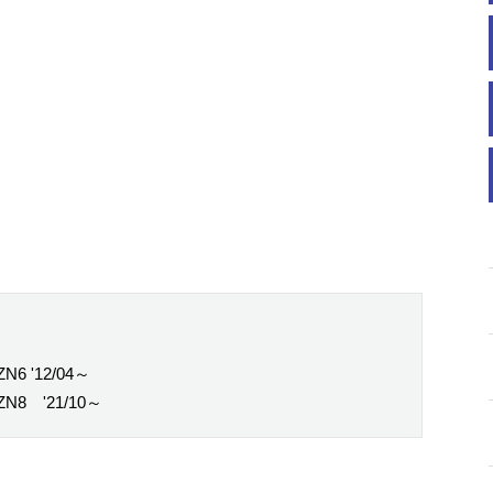
N6 '12/04～
ZN8 '21/10～