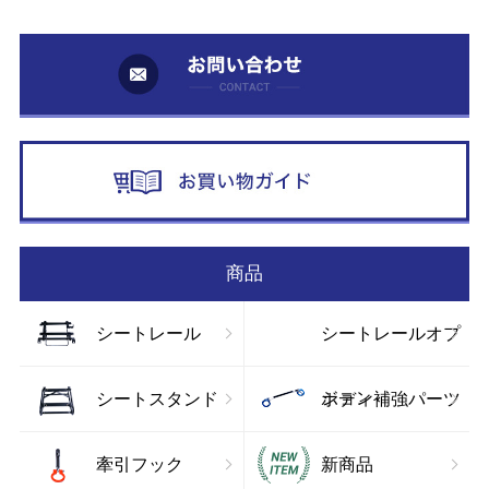
お
お
商品
シートレール
シートレールオプ
ション
シートスタンド
ボディ補強パーツ
牽引フック
新商品