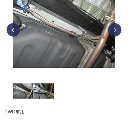
prev
next
2WD車用