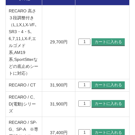
RECARO 高さ
３段調整付き
（L,LX,LX-VF､
SR3・4・5､
6,7,11,LX-F,エ
29,700
円
ルゴメド
系,AM19
系,SportStterな
どの底止めシー
トに対応）
RECARO / CT
31,900
円
RECARO / C、
D(電動)シリー
31,900
円
ズ
RECARO / SP-
G、SP-A ※専
37,400
円