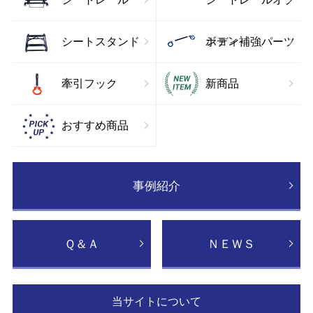
ション
シートスタンド
ボディ補強パーツ
牽引フック
新商品
おすすめ商品
事例紹介
Ｑ＆Ａ
ＮＥＷＳ
当サイトについて