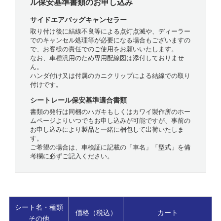
ル保安基準書類のお申し込み
サイドエアバッグキャンセラー
取り付け後に結線不良等による点灯点滅や、ディーラー
でのキャンセル処理等が必要になる場合もございますの
で、お客様の責任でのご使用をお願いいたします。
なお、車種汎用のため専用配線図は添付しておりませ
ん。
ハンダ付け又は付属のカニクリップによる結線での取り
付けです。
シートレール保安基準適合書類
書類の発行は同梱のハガキもしくはカワイ製作所のホー
ムページよりいつでもお申し込みが可能ですが、事前の
お申し込みにより製品と一緒に梱包して出荷いたしま
す。
ご希望の場合は、車検証に記載の「車名」「型式」を備
考欄に必ずご記入ください。
シート名・種類
価格（税込）
カート
その他