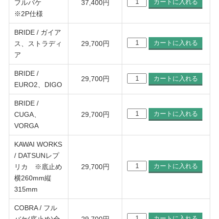
フルバケ
37,400
円
※2P仕様
BRIDE / ガイア
ス、ストラディ
29,700
円
ア
BRIDE /
29,700
円
EURO2、DIGO
BRIDE /
CUGA、
29,700
円
VORGA
KAWAI WORKS
/ DATSUNレプ
リカ ※底止め
29,700
円
横260mm縦
315mm
COBRA / フル