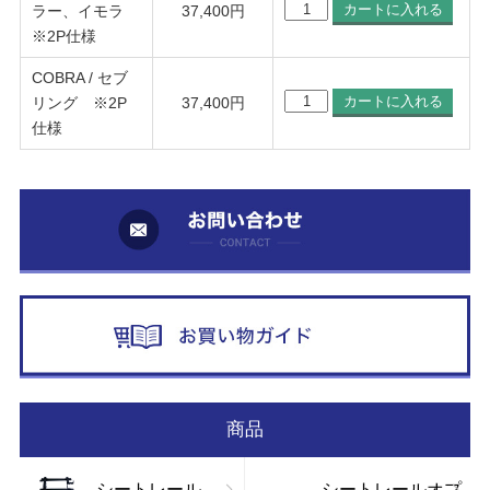
ラー、イモラ
37,400
円
※2P仕様
COBRA / セブ
リング ※2P
37,400
円
仕様
お
お
商品
シートレール
シートレールオプ