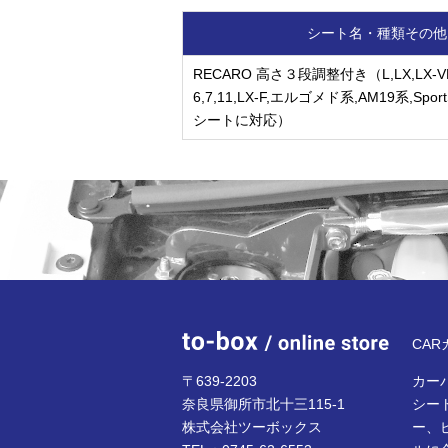
シート名・種類その他
RECARO 高さ３段調整付き（L,LX,LX-V
6,7,11,LX-F,エルゴメド系,AM19系,Spo
シートに対応）
to-bo
CA
〒639-2203
カーパ
奈良県御所市北十三115-1
シー
株式会社ツーボックス
ー、