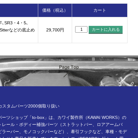
価格（税込）
カート
F､SR3・4・5､
rtStterなどの底止め
29,700
円
ページTOP
x online store
Rカスタムパーツ2000個取り扱い
ーツショップ「to-box」は、カワイ製作所（KAWAI WORKS）の
トレール・ボディー補強パーツ（ストラットバー、ロアアームバ
ピラーバー、モノコックバーなど）、牽引フックなど、車種・モデ