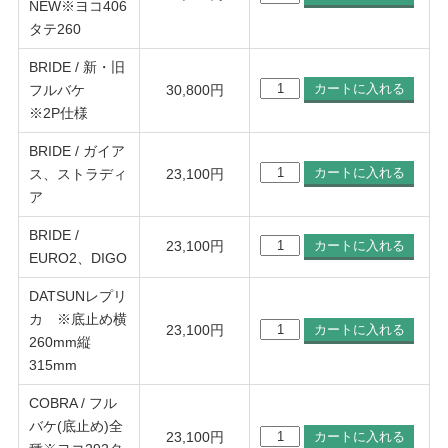
NEW※ヨコ406
タテ260
BRIDE / 新・旧
フルバケ
30,800
円
※2P仕様
BRIDE / ガイア
ス、ストラディ
23,100
円
ア
BRIDE /
23,100
円
EURO2、DIGO
DATSUNレプリ
カ ※底止め横
23,100
円
260mm縦
315mm
COBRA / フル
バケ(底止め)全
23,100
円