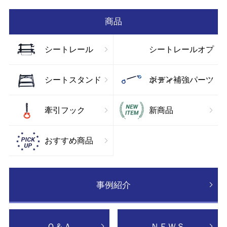
お
商品
シートレール
シートレールオプ
ション
シートスタンド
ボディ補強パーツ
牽引フック
新商品
おすすめ商品
事例紹介
Ｑ＆Ａ
ＮＥＷＳ