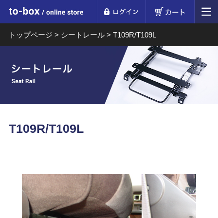
ログイン
カート
to-box online store
トップページ
>
シートレール
>
T109R/T109L
T109R/T109L