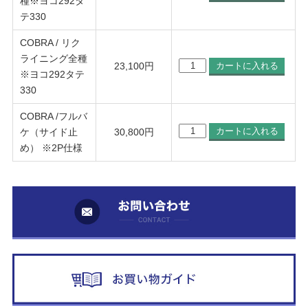
種※ヨコ292タ
テ330
COBRA / リク
ライニング全種
23,100
円
※ヨコ292タテ
330
COBRA /フルバ
ケ（サイド止
30,800
円
め） ※2P仕様
お