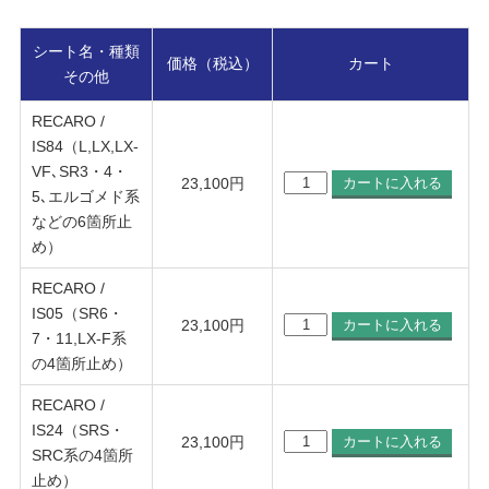
シート名・種類
価格（税込）
カート
その他
RECARO /
IS84（L,LX,LX-
VF､SR3・4・
23,100
円
5､エルゴメド系
などの6箇所止
め）
RECARO /
IS05（SR6・
23,100
円
7・11,LX-F系
の4箇所止め）
RECARO /
IS24（SRS・
23,100
円
SRC系の4箇所
止め）