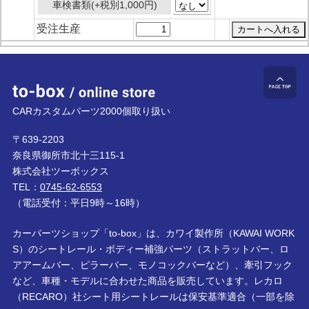
車検書類(+税別1,000円)
受注生産
to-box online store
ペ
CARカスタムパーツ2000個取り扱い
〒639-2203
奈良県御所市北十三115-1
株式会社ツーボックス
TEL：
0745-62-6553
（電話受付：平日9時～16時）
カーパーツショップ「to-box」は、カワイ製作所（KAWAI WORK
S）のシートレール・ボディー補強パーツ（ストラットバー、ロ
アアームバー、ピラーバー、モノコックバーなど）、牽引フック
など、車種・モデルに合わせた商品を販売しています。レカロ
（RECARO）社シート用シートレールは保安基準適合（一部を除