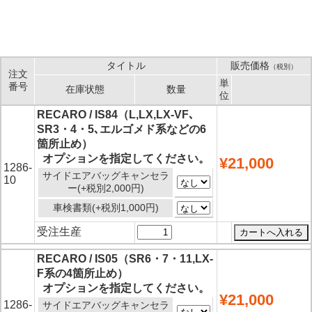
タイトル
販売価格
（税別）
注文
単
番号
在庫状態
数量
位
RECARO / IS84（L,LX,LX-VF､
SR3・4・5､エルゴメド系などの6
箇所止め）
オプションを指定してください。
¥21,000
1286-
サイドエアバッグキャンセラ
10
ー(+税別2,000円)
車検書類(+税別1,000円)
受注生産
RECARO / IS05（SR6・7・11,LX-
F系の4箇所止め）
オプションを指定してください。
¥21,000
1286-
サイドエアバッグキャンセラ