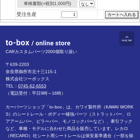
車検書類(+税別1,000円)
受注生産
to-box online store
ペ
CARカスタムパーツ2000個取り扱い
〒639-2203
奈良県御所市北十三115-1
株式会社ツーボックス
TEL：
0745-62-6553
（電話受付：平日9時～16時）
カーパーツショップ「to-box」は、カワイ製作所（KAWAI WORK
S）のシートレール・ボディー補強パーツ（ストラットバー、ロ
アアームバー、ピラーバー、モノコックバーなど）、牽引フック
など、車種・モデルに合わせた商品を販売しています。レカロ
（RECARO）社シート用シートレールは保安基準適合（一部を除