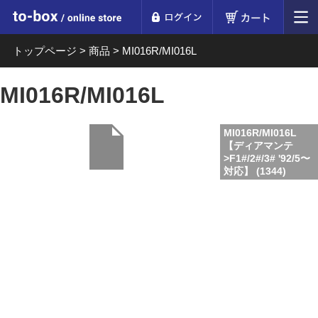
ログイン
カート
to-box online store
トップページ
>
商品
>
MI016R/MI016L
MI016R/MI016L
MI016R/MI016L
【ディアマンテ
>F1#/2#/3# '92/5〜
対応】 (1344)