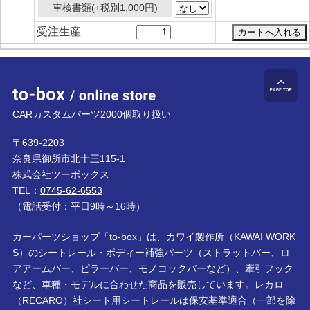
車検書類(+税別1,000円)
受注生産
to-box online store
ペ
CARカスタムパーツ2000個取り扱い
〒639-2203
奈良県御所市北十三115-1
株式会社ツーボックス
TEL：
0745-62-6553
（電話受付：平日9時～16時）
カーパーツショップ「to-box」は、カワイ製作所（KAWAI WORK
S）のシートレール・ボディー補強パーツ（ストラットバー、ロ
アアームバー、ピラーバー、モノコックバーなど）、牽引フック
など、車種・モデルに合わせた商品を販売しています。レカロ
（RECARO）社シート用シートレールは保安基準適合（一部を除