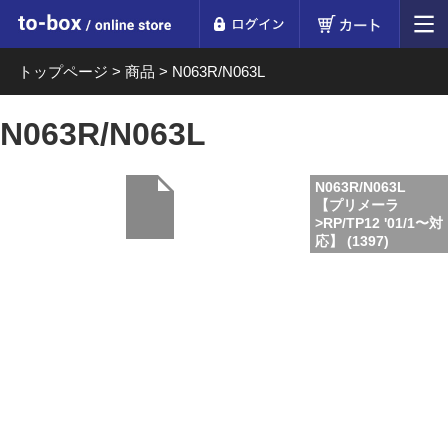
ログイン
カート
to-box online store
トップページ
>
商品
>
N063R/N063L
N063R/N063L
N063R/N063L
【プリメーラ
>RP/TP12 '01/1〜対
応】 (1397)