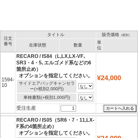
タイトル
販売価格
（税別）
注文
単
番号
在庫状態
数量
位
RECARO / IS84（L,LX,LX-VF､
SR3・4・5､エルゴメド系などの6
箇所止め）
オプションを指定してください。
¥24,000
1594-
サイドエアバッグキャンセラ
10
ー(+税別2,000円)
車検書類(+税別1,000円)
受注生産
RECARO / IS05（SR6・7・11,LX-
F系の4箇所止め）
オプションを指定してください。