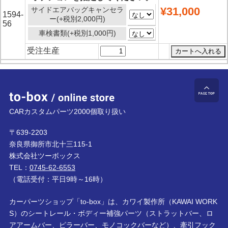
¥31,000
サイドエアバッグキャンセラ
1594-
ー(+税別2,000円)
56
車検書類(+税別1,000円)
受注生産
to-box online store
ペ
CARカスタムパーツ2000個取り扱い
〒639-2203
奈良県御所市北十三115-1
株式会社ツーボックス
TEL：
0745-62-6553
（電話受付：平日9時～16時）
カーパーツショップ「to-box」は、カワイ製作所（KAWAI WORK
S）のシートレール・ボディー補強パーツ（ストラットバー、ロ
アアームバー、ピラーバー、モノコックバーなど）、牽引フック