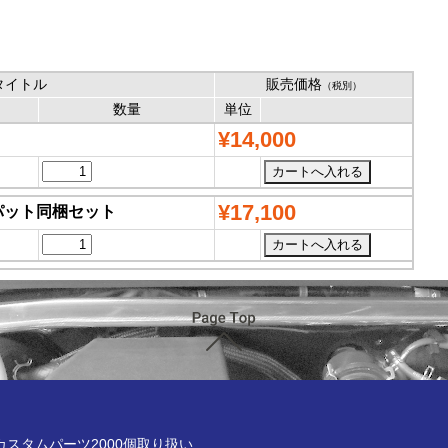
タイトル
販売価格
（税別）
数量
単位
¥14,000
¥17,100
保護パット同梱セット
ページTOP
x online store
Rカスタムパーツ2000個取り扱い