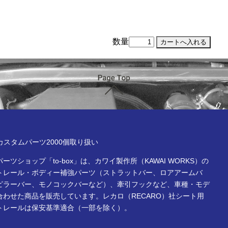
数量
ページTOP
x online store
Rカスタムパーツ2000個取り扱い
ーツショップ「to-box」は、カワイ製作所（KAWAI WORKS）の
トレール・ボディー補強パーツ（ストラットバー、ロアアームバ
ピラーバー、モノコックバーなど）、牽引フックなど、車種・モデ
合わせた商品を販売しています。レカロ（RECARO）社シート用
トレールは保安基準適合（一部を除く）。