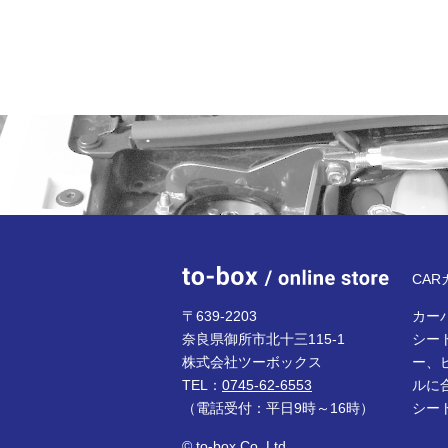
to-bo
CA
〒639-2203
カーパ
奈良県御所市北十三115-1
シー
株式会社ツーボックス
ー、
TEL：
0745-62-6553
ルに
（電話受付：平日9時～16時）
シー
© to-box Co.,Ltd.