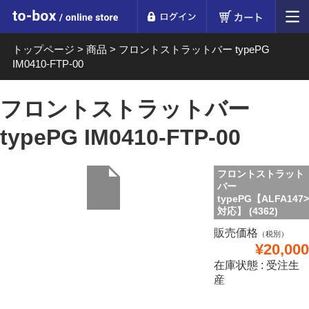
ログイン
カート
to-box online store
トップページ
>
商品
>
フロントストラットバー typePG
IM0410-FTP-00
フロントストラットバー
typePG IM0410-FTP-00
フロントストラット
バー
typePG【ALFA147>
対応】 (4362)
販売価格
（税別）
¥20,000
在庫状態 : 受注生
産