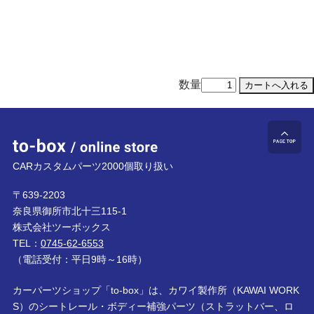
数量
to-box online store
ペ
CARカスタムパーツ2000個取り扱い
〒639-2203
奈良県御所市北十三115-1
株式会社ツーボックス
TEL：
0745-62-6553
（電話受付：平日9時～16時）
カーパーツショップ「to-box」は、カワイ製作所（KAWAI WORK
S）のシートレール・ボディー補強パーツ（ストラットバー、ロ