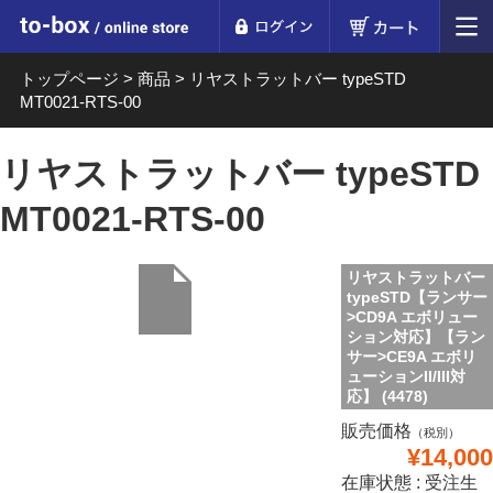
ログイン
カート
to-box online store
トップページ
>
商品
>
リヤストラットバー typeSTD
MT0021-RTS-00
リヤストラットバー typeSTD
MT0021-RTS-00
リヤストラットバー
typeSTD【ランサー
>CD9A エボリュー
ション対応】【ラン
サー>CE9A エボリ
ューションII/III対
応】 (4478)
販売価格
（税別）
¥14,000
在庫状態 : 受注生