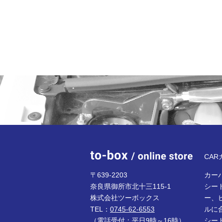
to-bo
CA
〒639-2203
カーパ
奈良県御所市北十三115-1
シー
株式会社ツーボックス
ー、
TEL：
0745-62-6553
ルに
（電話受付：平日9時～16時）
シー