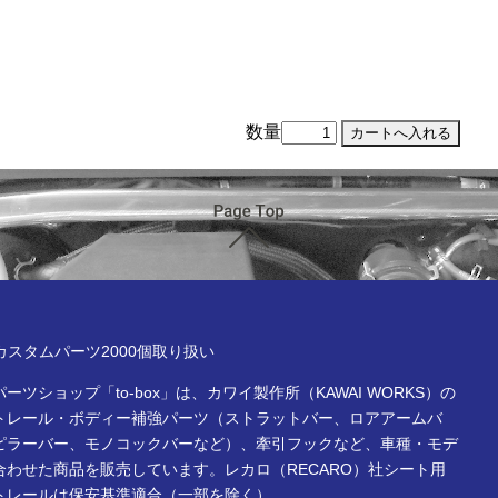
数量
ページTOP
x online store
Rカスタムパーツ2000個取り扱い
ーツショップ「to-box」は、カワイ製作所（KAWAI WORKS）の
トレール・ボディー補強パーツ（ストラットバー、ロアアームバ
ピラーバー、モノコックバーなど）、牽引フックなど、車種・モデ
合わせた商品を販売しています。レカロ（RECARO）社シート用
トレールは保安基準適合（一部を除く）。