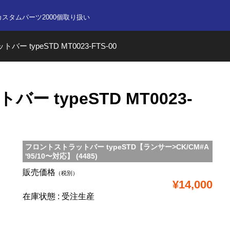
nline store
カスタムパーツ2000個取り扱い
ー typeSTD MT0023-FTS-00
 typeSTD MT0023-
フロントストラットバー typeSTD【ランサー>CK/CM#A
'95/10〜対応】 (4485)
販売価格
（税別）
¥14,000
在庫状態 : 受注生産