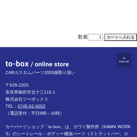
数量
to-box online store
ペ
CARカスタムパーツ2000個取り扱い
〒639-2203
奈良県御所市北十三115-1
株式会社ツーボックス
TEL：
0745-62-6553
（電話受付：平日9時～16時）
カーパーツショップ「to-box」は、カワイ製作所（KAWAI WORK
S）のシートレール・ボディー補強パーツ（ストラットバー、ロ