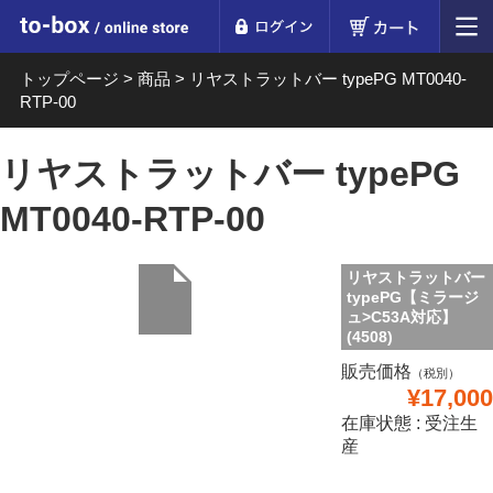
ログイン
カート
to-box online store
トップページ
>
商品
>
リヤストラットバー typePG MT0040-
RTP-00
リヤストラットバー typePG
MT0040-RTP-00
リヤストラットバー
typePG【ミラージ
ュ>C53A対応】
(4508)
販売価格
（税別）
¥17,000
在庫状態 : 受注生
産