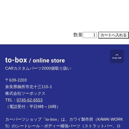
数量
to-box online store
ペ
CARカスタムパーツ2000個取り扱い
〒639-2203
奈良県御所市北十三115-1
株式会社ツーボックス
TEL：
0745-62-6553
（電話受付：平日9時～16時）
カーパーツショップ「to-box」は、カワイ製作所（KAWAI WORK
S）のシートレール・ボディー補強パーツ（ストラットバー、ロ