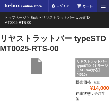
ログイン
カート
to-box online store
トップページ
>
商品
>
リヤストラットバー typeSTD
MT0025-RTS-00
リヤストラットバー typeSTD
MT0025-RTS-00
リヤストラットバー
typeSTD【ミラージ
ュ>CC4A対応】
(4510)
販売価格
（税別）
¥14,000
在庫状態 : 受注生
産