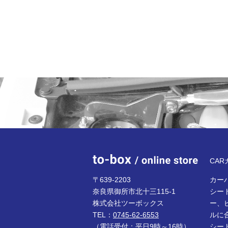
to-bo
CA
〒639-2203
カーパ
奈良県御所市北十三115-1
シー
株式会社ツーボックス
ー、
TEL：
0745-62-6553
ルに
（電話受付：平日9時～16時）
シー