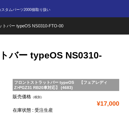
nline store
カスタムパーツ2000個取り扱い
ー typeOS NS0310-FTO-00
 typeOS NS0310-
フロントストラットバー typeOS 【フェアレディ
Z>PGZ31 RB20車対応】 (4683)
販売価格
（税別）
¥17,000
在庫状態 : 受注生産