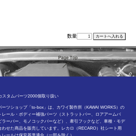
数量
ページTOP
x online store
Rカスタムパーツ2000個取り扱い
ーツショップ「to-box」は、カワイ製作所（KAWAI WORKS）の
トレール・ボディー補強パーツ（ストラットバー、ロアアームバ
ピラーバー、モノコックバーなど）、牽引フックなど、車種・モデ
合わせた商品を販売しています。レカロ（RECARO）社シート用
トレールは保安基準適合（一部を除く）。