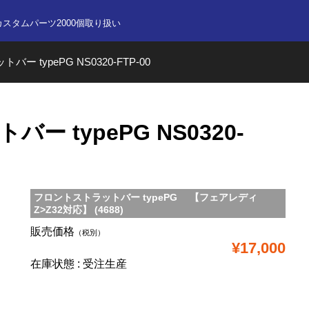
nline store
カスタムパーツ2000個取り扱い
ー typePG NS0320-FTP-00
 typePG NS0320-
フロントストラットバー typePG 【フェアレディ
Z>Z32対応】 (4688)
販売価格
（税別）
¥17,000
在庫状態 : 受注生産