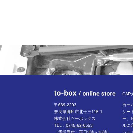
to-bo
CA
〒639-2203
カーパ
奈良県御所市北十三115-1
シー
株式会社ツーボックス
ー、
TEL：
0745-62-6553
ルに
（電話受付：平日9時～16時）
シー