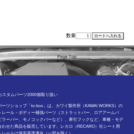
数量
ページTOP
x online store
Rカスタムパーツ2000個取り扱い
ーツショップ「to-box」は、カワイ製作所（KAWAI WORKS）の
トレール・ボディー補強パーツ（ストラットバー、ロアアームバ
ピラーバー、モノコックバーなど）、牽引フックなど、車種・モデ
合わせた商品を販売しています。レカロ（RECARO）社シート用
トレールは保安基準適合（一部を除く）。