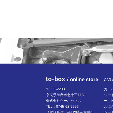
to-bo
CA
〒639-2203
カーパ
奈良県御所市北十三115-1
シー
株式会社ツーボックス
ー、
TEL：
0745-62-6553
ルに
（電話受付：平日9時～16時）
シー