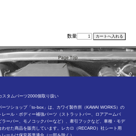
数量
ページTOP
x online store
Rカスタムパーツ2000個取り扱い
ーツショップ「to-box」は、カワイ製作所（KAWAI WORKS）の
トレール・ボディー補強パーツ（ストラットバー、ロアアームバ
ピラーバー、モノコックバーなど）、牽引フックなど、車種・モデ
合わせた商品を販売しています。レカロ（RECARO）社シート用
トレールは保安基準適合（一部を除く）。