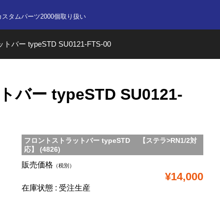
nline store
カスタムパーツ2000個取り扱い
ー typeSTD SU0121-FTS-00
 typeSTD SU0121-
フロントストラットバー typeSTD 【ステラ>RN1/2対
応】 (4826)
販売価格
（税別）
¥14,000
在庫状態 : 受注生産