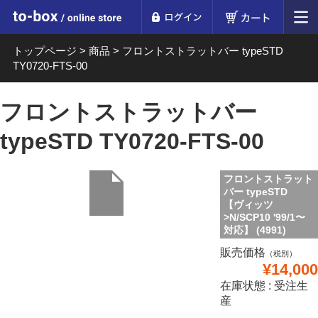
ログイン
カート
to-box online store
トップページ
>
商品
>
フロントストラットバー typeSTD
TY0720-FTS-00
フロントストラットバー
typeSTD TY0720-FTS-00
フロントストラット
バー typeSTD
【ヴィッツ
>N/SCP10 '99/1〜
対応】 (4991)
販売価格
（税別）
¥14,000
在庫状態 : 受注生
産