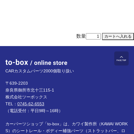
数量
to-box online store
ペ
CARカスタムパーツ2000個取り扱い
〒639-2203
奈良県御所市北十三115-1
株式会社ツーボックス
TEL：
0745-62-6553
（電話受付：平日9時～16時）
カーパーツショップ「to-box」は、カワイ製作所（KAWAI WORK
S）のシートレール・ボディー補強パーツ（ストラットバー、ロ