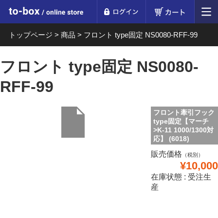
ログイン
カート
to-box online store
トップページ
>
商品
>
フロント type固定 NS0080-RFF-99
フロント type固定 NS0080-
RFF-99
フロント牽引フック
type固定【マーチ
>K-11 1000/1300対
応】 (6018)
販売価格
（税別）
¥10,000
在庫状態 : 受注生
産