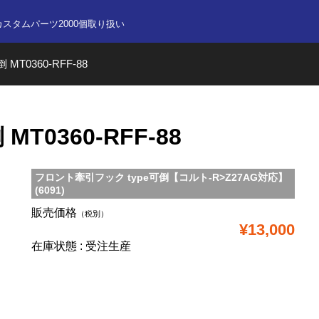
nline store
カスタムパーツ2000個取り扱い
 MT0360-RFF-88
MT0360-RFF-88
フロント牽引フック type可倒【コルト-R>Z27AG対応】
(6091)
販売価格
（税別）
¥13,000
在庫状態 : 受注生産