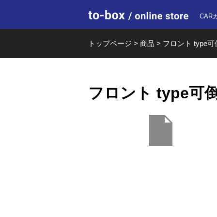
to-box o
CAR
トップページ
>
商品
>
フロント type可倒
フロント type可倒 