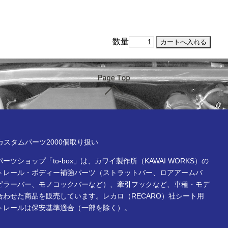
数量
ページTOP
x online store
Rカスタムパーツ2000個取り扱い
ーツショップ「to-box」は、カワイ製作所（KAWAI WORKS）の
トレール・ボディー補強パーツ（ストラットバー、ロアアームバ
ピラーバー、モノコックバーなど）、牽引フックなど、車種・モデ
合わせた商品を販売しています。レカロ（RECARO）社シート用
トレールは保安基準適合（一部を除く）。