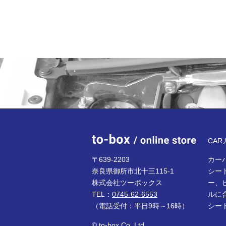
to-bo
CA
〒639-2203
カーパ
奈良県御所市北十三115-1
シー
株式会社ツーボックス
ー、
TEL：
0745-62-6553
ルに
（電話受付：平日9時～16時）
シー
© to-box Co.,Ltd.