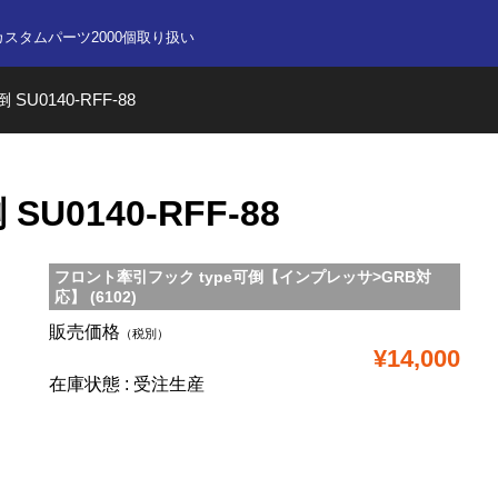
nline store
カスタムパーツ2000個取り扱い
 SU0140-RFF-88
SU0140-RFF-88
フロント牽引フック type可倒【インプレッサ>GRB対
応】 (6102)
販売価格
（税別）
¥14,000
在庫状態 : 受注生産