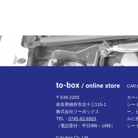
to-bo
CA
〒639-2203
カーパ
奈良県御所市北十三115-1
シー
株式会社ツーボックス
ー、
TEL：
0745-62-6553
ルに
（電話受付：平日9時～16時）
シー
© to-box Co.,Ltd.