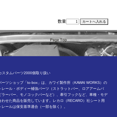
数量
ページTOP
x online store
Rカスタムパーツ2000個取り扱い
ーツショップ「to-box」は、カワイ製作所（KAWAI WORKS）の
トレール・ボディー補強パーツ（ストラットバー、ロアアームバ
ピラーバー、モノコックバーなど）、牽引フックなど、車種・モデ
合わせた商品を販売しています。レカロ（RECARO）社シート用
トレールは保安基準適合（一部を除く）。