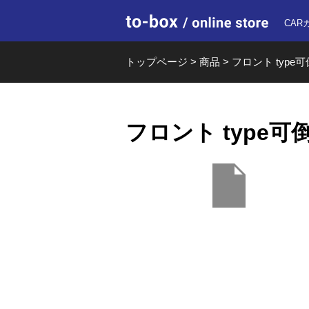
to-box o
CAR
トップページ
>
商品
>
フロント type可倒
フロント type可倒 