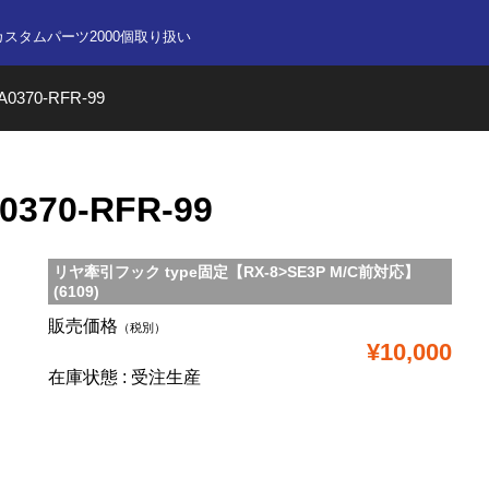
nline store
カスタムパーツ2000個取り扱い
0370-RFR-99
370-RFR-99
リヤ牽引フック type固定【RX-8>SE3P M/C前対応】
(6109)
販売価格
（税別）
¥10,000
在庫状態 : 受注生産