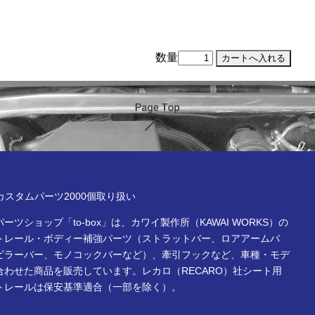
数量
ページTOP
x online store
Rカスタムパーツ2000個取り扱い
ーツショップ「to-box」は、カワイ製作所（KAWAI WORKS）の
トレール・ボディー補強パーツ（ストラットバー、ロアアームバ
ピラーバー、モノコックバーなど）、牽引フックなど、車種・モデ
合わせた商品を販売しています。レカロ（RECARO）社シート用
トレールは保安基準適合（一部を除く）。