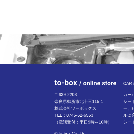
to-bo
CA
〒639-2203
カーパ
奈良県御所市北十三115-1
シー
株式会社ツーボックス
ー、
TEL：
0745-62-6553
ルに
（電話受付：平日9時～16時）
シー
© to-box Co.,Ltd.