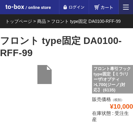
ログイン
カート
to-box online store
トップページ
>
商品
>
フロント type固定 DA0100-RFF-99
フロント type固定 DA0100-
RFF-99
フロント牽引フック
type固定【ミラ/リ
ーザ/オプティ
>L700(ジーノ)対
応】 (6135)
販売価格
（税別）
¥10,000
在庫状態 : 受注生
産