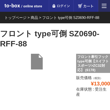
ログイン
カート
to-box online store
トップページ
>
商品
>
フロント type可倒 SZ0690-RFF-88
フロント type可倒 SZ0690-
RFF-88
フロント牽引フック
type可倒【スイフト
スポーツ>ZC32対
応】 (6178)
販売価格
（税別）
¥13,000
在庫状態 : 受注生
産